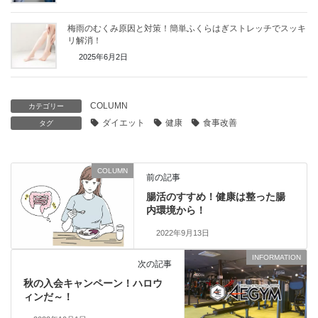
梅雨のむくみ原因と対策！簡単ふくらはぎストレッチでスッキ
リ解消！
2025年6月2日
COLUMN
カテゴリー
ダイエット
健康
食事改善
タグ
COLUMN
前の記事
腸活のすすめ！健康は整った腸
内環境から！
2022年9月13日
INFORMATION
次の記事
秋の入会キャンペーン！ハロウ
ィンだ～！