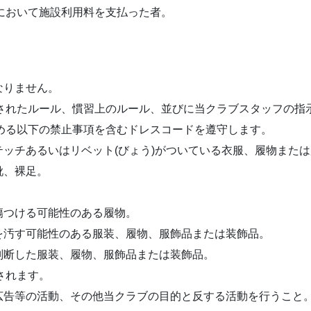
きにおいて施設利用料を支払った者。
なりません。
載されたルール、慣習上のルール、並びに当クラブスタッフの指
める以下の禁止事項を含むドレスコードを遵守します。
チあるいはリベット(びょう)がついている衣服、履物または
、裸足。
。
つける可能性のある履物。
汚す可能性のある服装、履物、服飾品または装飾品。
断した服装、履物、服飾品または装飾品。
されます。
告等の活動、その他当クラブの目的と反する活動を行うこと