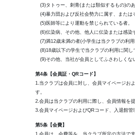
(3)タトゥー、刺青(または類似するもの)
(4)暴力団および反社会勢力に属す、または
(5)医師等により運動を禁じられている者。
(6)伝染病、その他、他人に伝染または感染
(7)満12歳未満の者(小学生は当クラブの利
(8)18歳以下の学生で当クラブの利用に関
(9)その他、当社が会員としてふさわしくな
第4条【会員証・QRコード】
1.当クラブは会員に対し、会員マイページお
す。
2.会員は当クラブの利用に際し、会員情報を
3.会員マイページおよびQRコード、入退館
第5条【会費】
1.会員は、会費等を、当クラブ所定の方法で