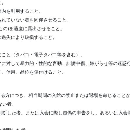
と。
内を利用すること。
れていない者を同伴させること。
の)を過度に露出させること。
過失により破損すること。
こと（タバコ・電子タバコ等を含む）。
対して暴力的・性的な言動、誹謗中傷、嫌がらせ等の迷惑行
、信用、品位を傷付けること。
する方につき、相当期間の入館の禁止または退場を命じること
ない者。
と判断した者。または入会に際し虚偽の申告をし、あるいは入会