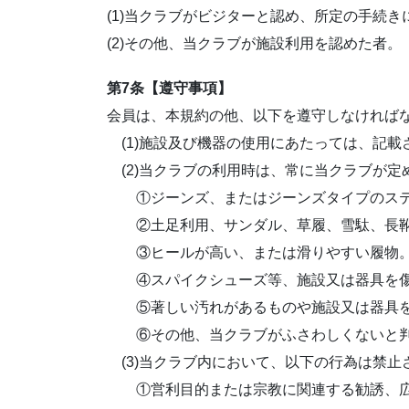
(1)当クラブがビジターと認め、所定の手続
(2)その他、当クラブが施設利用を認めた者。
第7条【遵守事項】
会員は、本規約の他、以下を遵守しなければ
(1)施設及び機器の使用にあたっては、記
(2)当クラブの利用時は、常に当クラブが定
①ジーンズ、またはジーンズタイプのステッ
②土足利用、サンダル、草履、雪駄、長靴
③ヒールが高い、または滑りやすい履物
④スパイクシューズ等、施設又は器具を傷
⑤著しい汚れがあるものや施設又は器具を
⑥その他、当クラブがふさわしくないと判
(3)当クラブ内において、以下の行為は禁止
①営利目的または宗教に関連する勧誘、広