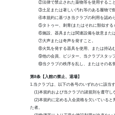
②法律で禁止された薬物等を使用するこ
③土足または著しい汚れ等のある履物で館
④本規約に基づき当クラブの利用を認めら
⑤タトゥー、刺青(またはそれに類似するも
⑥施設、器具または関連設備を故意または
⑦大声または奇声を発すこと。
⑧火気を発する器具を使用、または持込む
⑨他の会員、ビジター、当クラブスタッフに
⑩当クラブの秩序を乱し、またはその名誉
第8条【入館の禁止、退場】
1.当クラブは、以下の各号のいずれかに該当
(1)本規約および当クラブの諸規則を遵守し
(2)本規約に定める入会資格を欠いている
た者。