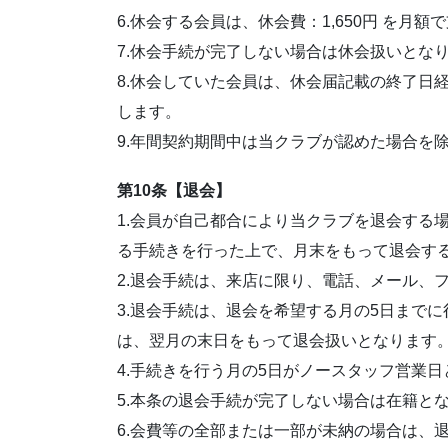
6.休会する会員は、休会費：1,650円 を月
7.休会手続が完了しない場合は休会扱いとな
8.休会していた会員は、休会届記載の終了日
します。
9.年間契約期間中は当クラブが認めた場合を
第10条【退会】
1.会員が自己都合により当クラブを退会する
る手続きを行った上で、月末をもって退会す
2.退会手続は、来店に限り、電話、メール、
3.退会手続は、退会を希望する月の5日まで
は、翌月の末日をもって退会扱いとなります
4.手続きを行う月の5日がノースタッフ営業
5.本条の退会手続が完了しない場合は在籍と
6.会費等の全部または一部が未納の場合は、