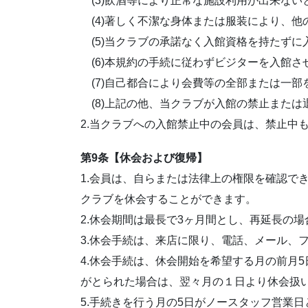
(3)飲酒等により正常な施設利用が出来ない
(4)著しく不潔な身体または服装により、他
(5)当クラブの承諾なく入館資格を持たずに
(6)本規約の手続に従わずビジターを入館さ
(7)自己都合により会費等の全部または一部
(8)上記の他、当クラブが入館の禁止または
2.当クラブへの入館禁止中の会員は、禁止中
第9条【休会および復帰】
1.会員は、自らまたは法律上の権限を確認で
クラブを休会することができます。
2.休会期間は最長で3ヶ月間とし、再延長の
3.休会手続は、来店に限り、電話、メール、
4.休会手続は、休会開始を希望する月の前月
がとられた場合は、翌々月の１日より休会扱
5.手続きを行う月の5日がノースタッフ営業