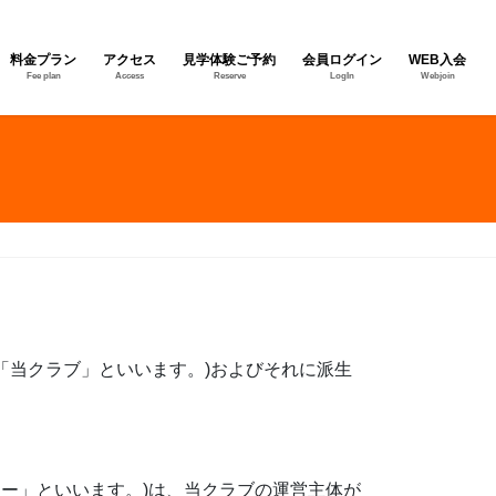
料金プラン
アクセス
見学体験ご予約
会員ログイン
WEB入会
Fee plan
Access
Reserve
LogIn
Webjoin
「当クラブ」といいます。)およびそれに派生
ター」といいます。)は、当クラブの運営主体が