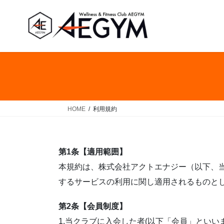
コ
ナ
ン
ビ
テ
ゲ
ン
ー
ツ
シ
へ
ョ
ス
ン
キ
に
ッ
移
HOME
利用規約
プ
動
第1条【適用範囲】
本規約は、株式会社アクトエナジー（以下、当
するサービスの利用に関し適用されるものと
第2条【会員制度】
1.当クラブに入会した者(以下「会員」とい