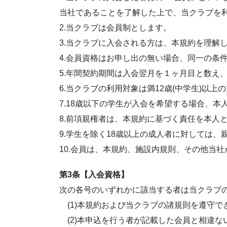
当社であることを了解した上で、当クラブを
2.当クラブは会員制とします。
3.当クラブに入会される方は、本規約を理解
4.会員資格はお申し出の無い場合、同一の条
5.年間契約期間は入会翌月を１ヶ月目と数え、
6.当クラブの利用対象は満12歳(中学生)以上
7.18歳以下の学生が入会を希望する場合、
8.前項親権者は、本規約に基づく責任を本人
9.学生を除く18歳以上の成人者に対しては
10.会員は、本規約、施設内規則、その他当
第3条【入会資格】
次の各号のいずれかに該当する者は当クラブ
(1)本規約および当クラブの諸規則を遵守で
(2)本申込を行う者が記載した会員と相違な