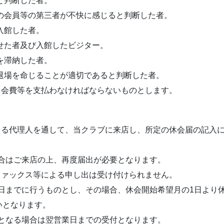
と判断した者。
の会員等の第三者が不快に感じると判断した者。
入館した者。
せた者及び入館したビジター。
を滞納した者。
退場を命じることが適切であると判断した者。
も会費等を支払わなければならないものとします。
きる代理人を通して、当クラブに来店し、所定の休会届の記入
場合はご来店の上、再度届出が必要となります。
ファックス等による申し出は受け付けられません。
5日までに行うものとし、その場合、休会開始希望月の1日より
いとなります。
日となる場合は翌営業日までの受付となります。