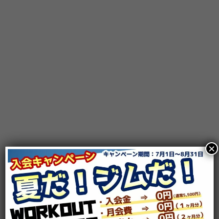
×
駐車場のご案内 -Parking-