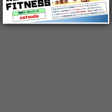
■
店舗前に
16台の駐車場
を用意！