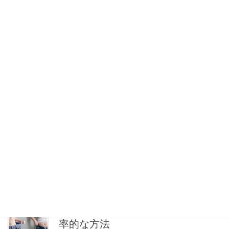
裏｜目的別フォームを解説！
下半身を強化したい方必見！！この記事では「ブルガリアンスク
ワット」で鍛えられる部位・やり方のコツを解説していきます！
目次：ブルガリアンスクワット解説 ブルガリアンスクワットって
なに？ 「ブルガリアンスクワット」とは片足 […]
お尻のトレーニング｜ジムで美尻
を作る「アブダクター」と「ブル
ガリアンスクワット」の効果的な
やり方
最近お尻のトレーニングを頑張ってるAEGYM女性スタッフのBで
す！今回は、お尻のトレーニングを始めてみて気がついたこと
や、効果がありそうな種目を紹介していきたいと思います。これ
からお尻トレーニングをする方や、今やってる方 […]
ダイエットが失敗するNG行動と効
率的な方法