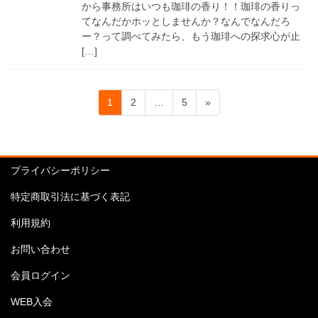
から事務所はいつも珈琲の香り！！珈琲の香りっ
てなんだかホッとしませんか？なんでなんだろ
ー？って調べてみたら、もう珈琲への探求心が止
[…]
投
固
固
固
1
2
…
5
»
稿
定
定
定
ペ
ペ
ペ
の
ー
ー
ー
ペ
ジ
ジ
ジ
プライバシーポリシー
ー
特定商取引法に基づく表記
ジ
送
利用規約
り
お問い合わせ
会員ログイン
WEB入会