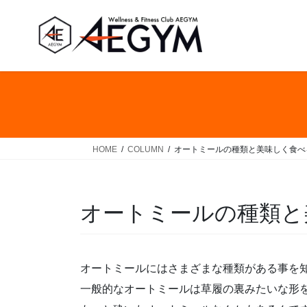
コ
ナ
ン
ビ
テ
ゲ
ン
ー
ツ
シ
へ
ョ
ス
ン
キ
に
ッ
移
HOME
COLUMN
オートミールの種類と美味しく食べ
プ
動
オートミールの種類と
オートミールにはさまざまな種類がある事を
一般的なオートミールは草履の裏みたいな形