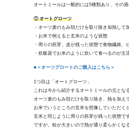
オートミールは一般的には5種類あり、その過
① オートグローツ
・オーツ麦のもみ殻だけを取り除き加熱して
・お米で例えると玄米のような状態
・周りの胚芽、皮が残った状態で食物繊維、
・炊飯器でお米のように炊いて食べるのが主
■＜オーツグロートのご購入はこちら＞
1つ目は「オートグローツ」
これは今から紹介するオートミールの元とな
オーツ麦のもみ殻だけを取り除き、熱を加え
お米でいうところの玄米を想像していただく
玄米と同じように周りの胚芽が残った状態で
ですが、粒が大きいので熱が通り柔らかくな