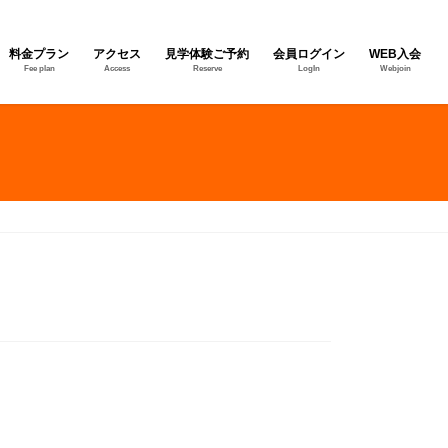
料金プラン
アクセス
見学体験ご予約
会員ログイン
WEB入会
Fee plan
Access
Reserve
LogIn
Webjoin