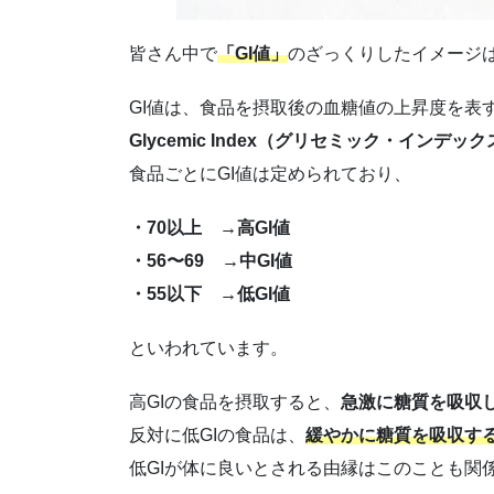
皆さん中で
「GI値」
のざっくりしたイメージ
GI値は、食品を摂取後の血糖値の上昇度を表
Glycemic Index（グリセミック・インデッ
食品ごとにGI値は定められており、
・70以上 →高GI値
・56〜69 →中GI値
・55以下 →低GI値
といわれています。
高GIの食品を摂取すると、
急激に糖質を吸収
反対に低GIの食品は、
緩やかに糖質を吸収す
低GIが体に良いとされる由縁はこのことも関