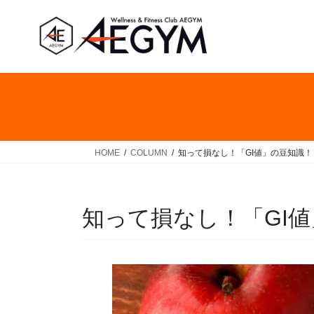
コ
ナ
ン
ビ
テ
ゲ
ン
ー
ツ
シ
へ
ョ
ス
ン
キ
に
ッ
移
HOME
COLUMN
知って損なし！「GI値」の豆知識！
プ
動
知って損なし！「GI