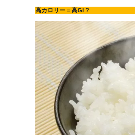
高カロリー＝高GI？