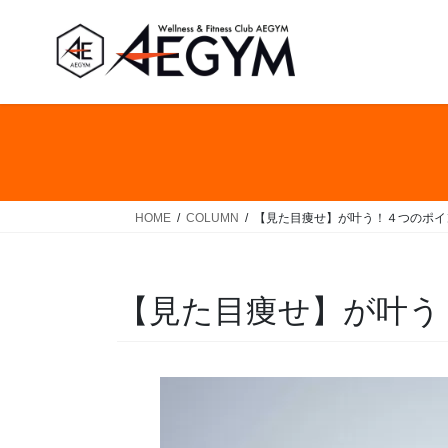
コ
ナ
ン
ビ
テ
ゲ
ン
ー
ツ
シ
へ
ョ
ス
ン
キ
に
ッ
移
HOME
COLUMN
【見た目痩せ】が叶う！４つのポイ
プ
動
【見た目痩せ】が叶う