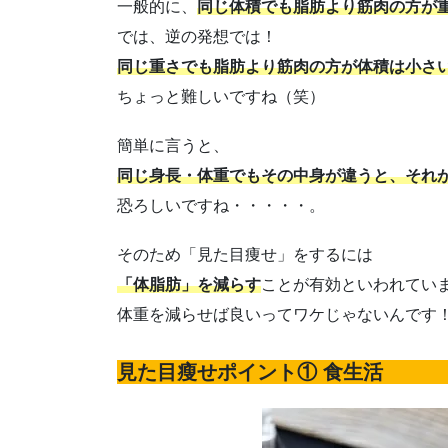
一般的に、
同じ体積でも脂肪より筋肉の方が
では、逆の発想では！
同じ重さでも脂肪より筋肉の方が体積は小さ
ちょっと難しいですね（笑）
簡単に言うと、
同じ身長・体重でもその中身が違うと、それ
恐ろしいですね・・・・・。
そのため「見た目痩せ」をするには
「体脂肪」を減らす
ことが有効といわれてい
体重を減らせば良いってワケじゃないんです
見た目瘦せポイント① 食生活