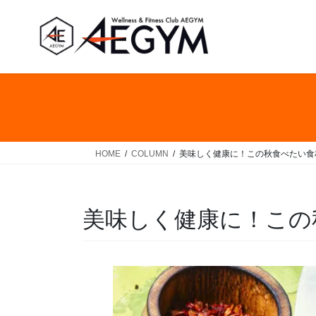
コ
ナ
ン
ビ
テ
ゲ
ン
ー
ツ
シ
へ
ョ
ス
ン
キ
に
ッ
移
HOME
COLUMN
美味しく健康に！この秋食べたい食
プ
動
美味しく健康に！この