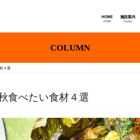
HOME
施設案内
HOME
Facility
COLUMN
材４選
秋食べたい食材４選