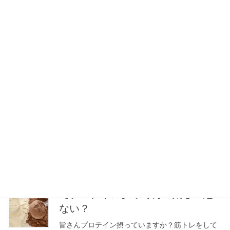
す！
お腹の脂肪をなんとか落としたい！ウエストを細
くしたい！そんな思いで腹筋運動を頑張っている
人は結構多いのでは？ でもその腹筋運動、無意味
です！ 失礼しました。「無意味」は言い過ぎまし
た、すみません。 でも非効率な事に変わり […]
【危険!?】エナジードリンクの常飲
皆さんエナジードリンクって飲んだことあります
か？最近はコンビニやスーパーでも、よく見かけ
るエナジードリンク！一昔前に比べて種類も多
く、若者に人気のイメージです。飲むと元気が出
る！集中できる！という感覚で飲んでる人が多い
の […]
【プロテイン】って何？太る？危
ない？
皆さんプロテイン摂っていますか？筋トレをして