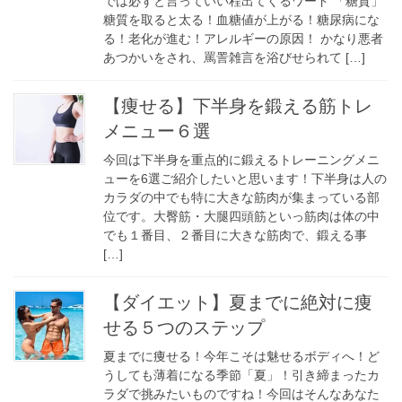
では必ずと言っていい程出てくるワード 「糖質」
糖質を取ると太る！血糖値が上がる！糖尿病にな
る！老化が進む！アレルギーの原因！ かなり悪者
あつかいをされ、罵詈雑言を浴びせられて […]
【痩せる】下半身を鍛える筋トレ
メニュー６選
今回は下半身を重点的に鍛えるトレーニングメニ
ューを6選ご紹介したいと思います！下半身は人の
カラダの中でも特に大きな筋肉が集まっている部
位です。大臀筋・大腿四頭筋といっ筋肉は体の中
でも１番目、２番目に大きな筋肉で、鍛える事
[…]
【ダイエット】夏までに絶対に痩
せる５つのステップ
夏までに痩せる！今年こそは魅せるボディへ！ど
うしても薄着になる季節「夏」！引き締まったカ
ラダで挑みたいものですね！今回はそんなあなた