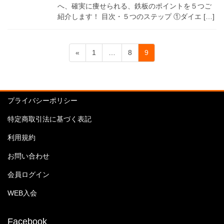
へ、確実に痩せられる、鉄板のポイントを５つご
紹介します！ 目次・５つのステップ ①ダイエ […]
投
固
固
固
«
1
…
8
9
稿
定
定
定
ペ
ペ
ペ
の
ー
ー
ー
ペ
ジ
ジ
ジ
プライバシーポリシー
ー
特定商取引法に基づく表記
ジ
送
利用規約
り
お問い合わせ
会員ログイン
WEB入会
Facebook