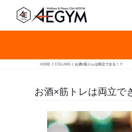
コ
ナ
ン
ビ
テ
ゲ
ン
ー
ツ
シ
へ
ョ
ス
ン
キ
に
ッ
移
HOME
COLUMN
お酒×筋トレは両立できる！？
プ
動
お酒×筋トレは両立で