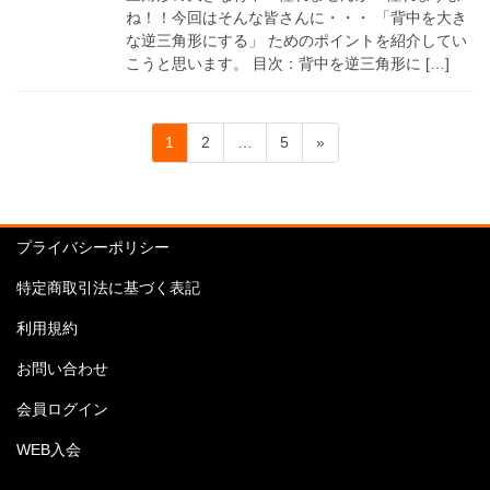
ね！！今回はそんな皆さんに・・・ 「背中を大き
な逆三角形にする」 ためのポイントを紹介してい
こうと思います。 目次：背中を逆三角形に […]
投
固
固
固
1
2
…
5
»
稿
定
定
定
ペ
ペ
ペ
の
ー
ー
ー
ペ
ジ
ジ
ジ
プライバシーポリシー
ー
特定商取引法に基づく表記
ジ
送
利用規約
り
お問い合わせ
会員ログイン
WEB入会