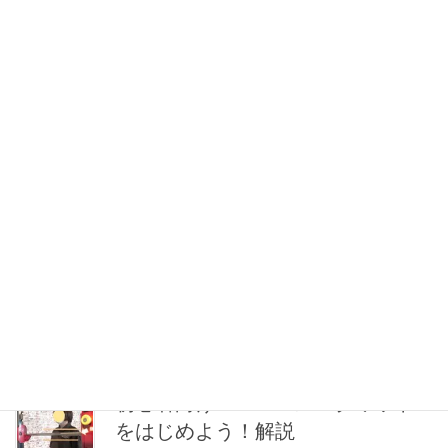
裏｜目的別フォームを解説！
下半身を強化したい方必見！！この記事では「ブルガリアンスク
ワット」で鍛えられる部位・やり方のコツを解説していきます！
目次：ブルガリアンスクワット解説 ブルガリアンスクワットって
なに？ 「ブルガリアンスクワット」とは片足 […]
お尻のトレーニング｜ジムで美尻
を作る「アブダクター」と「ブル
ガリアンスクワット」の効果的な
やり方
最近お尻のトレーニングを頑張ってるAEGYM女性スタッフのBで
す！今回は、お尻のトレーニングを始めてみて気がついたこと
や、効果がありそうな種目を紹介していきたいと思います。これ
からお尻トレーニングをする方や、今やってる方 […]
初心者向け！バーベルスクワット
をはじめよう！解説