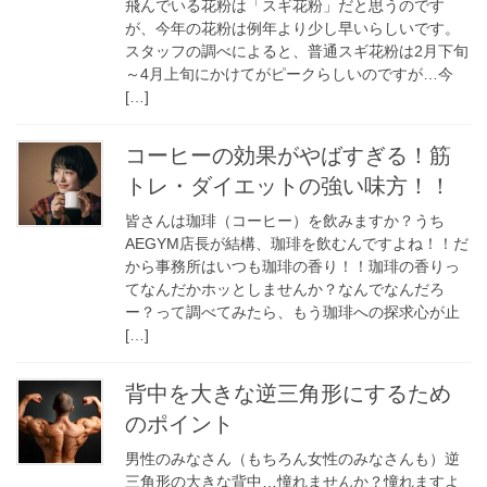
飛んでいる花粉は「スギ花粉」だと思うのです
が、今年の花粉は例年より少し早いらしいです。
スタッフの調べによると、普通スギ花粉は2月下旬
～4月上旬にかけてがピークらしいのですが…今
[…]
コーヒーの効果がやばすぎる！筋
トレ・ダイエットの強い味方！！
皆さんは珈琲（コーヒー）を飲みますか？うち
AEGYM店長が結構、珈琲を飲むんですよね！！だ
から事務所はいつも珈琲の香り！！珈琲の香りっ
てなんだかホッとしませんか？なんでなんだろ
ー？って調べてみたら、もう珈琲への探求心が止
[…]
背中を大きな逆三角形にするため
のポイント
男性のみなさん（もちろん女性のみなさんも）逆
三角形の大きな背中…憧れませんか？憧れますよ