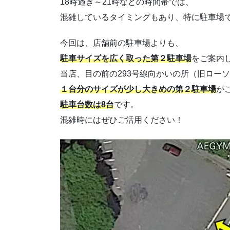
18時過ぎ～21時などの時間帯では、
混雑しているタイミングもあり、特に駐車場
今回は、店舗前の駐車場よりも、
駐車サイズを広く取った第２駐車場
をご案内
当店、目の前の293号線向かいの所（旧ロー
１台分のサイズが少し大きめの第２駐車場
が
駐車台数は8台
です。
混雑時にはぜひご活用ください！