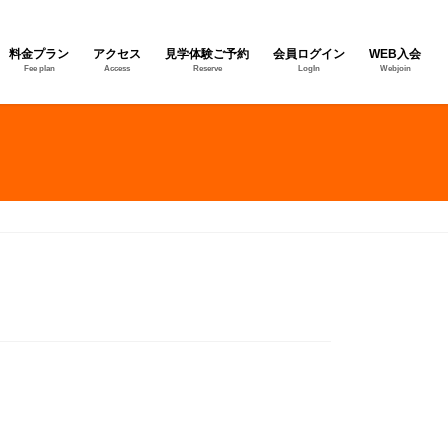
料金プラン
アクセス
見学体験ご予約
会員ログイン
WEB入会
Fee plan
Access
Reserve
LogIn
Webjoin