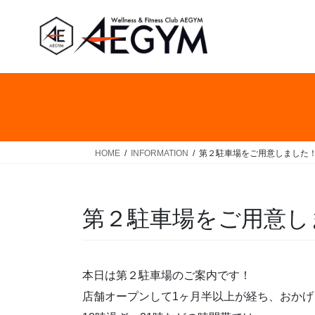
コ
ナ
ン
ビ
テ
ゲ
ン
ー
ツ
シ
へ
ョ
ス
ン
キ
に
ッ
移
HOME
INFORMATION
第２駐車場をご用意しました
プ
動
第２駐車場をご用意し
本日は第２駐車場のご案内です！
店舗オープンして1ヶ月半以上が経ち、おか