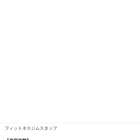
【お仕事内容】
・受付業務、事務業務
・店内の清掃業務
・SNSやHPでの店舗情報発信
・お客様のアシスタント、etc…
・トレーニング指導（トレーナー認定の場合）
【概要】
24時間フィットネスジムでのスタッフ業務です！
トレーナーを目指している方や、トレーニングが好きな方大歓迎
です！
もちろん運動は苦手、という方でも大丈夫です！
フィットネスジムで働いた事がない。。。
そんな方でも全力でサポート致します！
思いついた事や、分からない事は、どんどん言って下さい！
一緒にお店を作っていきましょう！
【職種】
フィットネスジムスタッフ