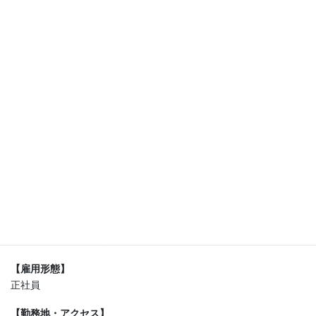
【お仕事内容】
・受付業務、事務業務
・店内の清掃業務
・SNSやHPでの店舗情報発信
・お客様のアシスタント、etc…
【概要】
24時間フィットネスジムでのスタッフ業務です！
”運動が苦手”という方でも大丈夫です！
もちろんトレーニングが好きな方も大歓迎です！
フィットネスジムで働いた事がない。。。
そんな方でも全力でサポート致します！
一緒にお店を作っていきましょう！
【職種】
24時間ジムの店舗運営スタッフ
【雇用形態】
正社員
【勤務地・アクセス】