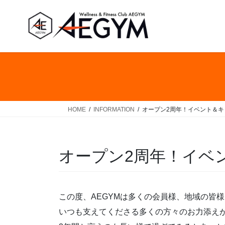
コ
ナ
ン
ビ
テ
ゲ
ン
ー
ツ
シ
へ
ョ
ス
ン
キ
に
ッ
移
HOME
INFORMATION
オープン2周年！イベント＆
プ
動
オープン2周年！イベ
この度、AEGYMは多くの会員様、地域の皆
いつも支えてくださる多くの方々のお力添え