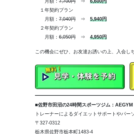
月額：
7,700円
⇒
6,600円
１年契約プラン
月額：
7,040円
⇒
5,940円
２年契約プラン
月額：
6,050円
⇒
4,950円
この機会にぜひ、お友達お誘いの上、入会し
■佐野市田沼の24時間スポーツジム：AEGYM
トレーナーによるダイエットサポートやパー
〒327-0312
栃木県佐野市栃本町1483-4