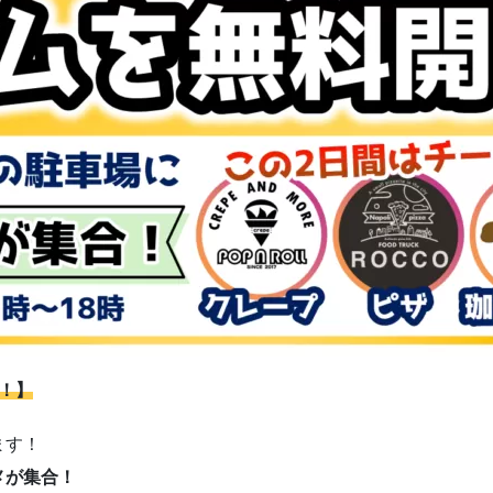
！】
ます！
メが集合！