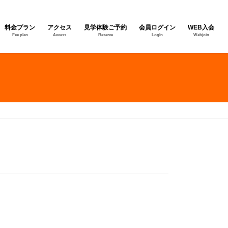
料金プラン
アクセス
見学体験ご予約
会員ログイン
WEB入会
Fee plan
Access
Reserve
LogIn
Webjoin